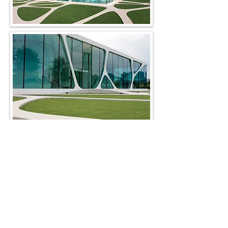
Se você tem criatividade e quer deixar sua
marca no mundo, vamos lhe mostrar o
material ideal
para fazer isso!
Quero me inscrever!