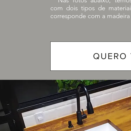
Nas fotos abaixo, temo
com dois tipos de materia
corresponde com a madeira 
QUERO 