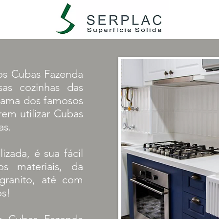
os Cubas Fazenda
sas cozinhas das
grama dos famosos
em utilizar Cubas
as.
zada, é sua fácil
s materiais, da
granito, até com
os!