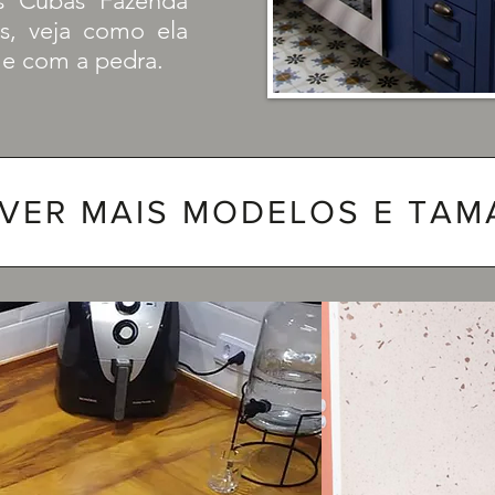
s Cubas Fazenda
is, veja como ela
e com a pedra.
VER MAIS MODELOS E TA