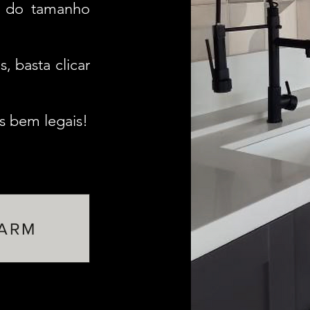
do do tamanho
 basta clicar
 bem legais!
FARM